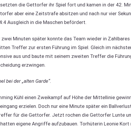
setzten die Gettorfer ihr Spiel fort und kamen in der 42. M
orfer aber eine Zeitstrafe absitzen und nach nur vier Seku
4:4 Ausgleich in die Maschen befördert.
ur zwei Minuten später konnte das Team wieder in Zahlbar
tten Treffer zur ersten Führung im Spiel. Gleich im nächste
nsive aus und baute mit seinem zweiten Treffer die Führung
tscheidung erzwingen.
el bei der „alten Garde“.
emming Kühl einen Zweikampf auf Höhe der Mittellinie gewin
ingang erzielen. Doch nur eine Minute später ein Ballverlust
ffer für die Gettorfer. Jetzt rochen die Gettorfer Lunte u
e hatten eigene Angriffe aufzubauen. Torhüterin Leonie Kor