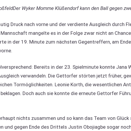
Der Wyker Momme Klüßendorf kann den Ball gegen zwe
tig Druck nach vorne und der verdiente Ausgleich durch Fl
r Mannschaft mangelte es in der Folge zwar nicht an Chance
hrte in der 19. Minute zum nächsten Gegentreffern, am Ende
vorne.
elversprechend: Bereits in der 23. Spielminute konnte Jana W
usgleich verwandeln. Die Gettorfer störten jetzt früher, 
chen Tormöglichkeiten. Leonie Korth, die wesentlichen Ante
t beklagen. Doch auch sie konnte die erneute Gettorfer Führu
 überhaupt nichts zusammen und so kann das Team von Glück 
n und gegen Ende des Drittels Justin Obojiagbe sogar noch