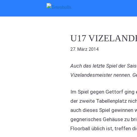
Zum
Inhalt
springen
U17 VIZELAND
27. März 2014
Auch das letzte Spiel der Sai
Vizelandesmeister nennen. Geg
Im Spiel gegen Gettorf ging 
der zweite Tabellenplatz nic
auch dieses Spiel gewinnen w
gegnerisches Gehäuse zu bri
Floorball üblich ist, treffe