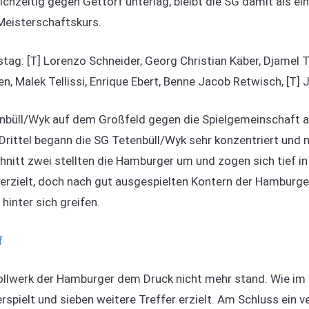
chzeitig gegen Gettorf unterlag, bleibt die SG damit als e
Meisterschaftskurs.
g: [T] Lorenzo Schneider, Georg Christian Käber, Djamel Tell
en, Malek Tellissi, Enrique Ebert, Benne Jacob Retwisch, [T]
enbüll/Wyk auf dem Großfeld gegen die Spielgemeinschaft a
Drittel begann die SG Tetenbüll/Wyk sehr konzentriert und 
hnitt zwei stellten die Hamburger um und zogen sich tief in 
 erzielt, doch nach gut ausgespielten Kontern der Hamburg
hinter sich greifen.
 Bollwerk der Hamburger dem Druck nicht mehr stand. Wie im 
spielt und sieben weitere Treffer erzielt. Am Schluss ein v