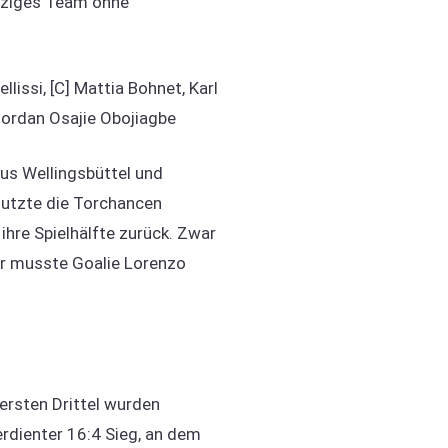
inziges Team ohne
issi, [C] Mattia Bohnet, Karl
 Jordan Osajie Obojiagbe
us Wellingsbüttel und
nutzte die Torchancen
ihre Spielhälfte zurück. Zwar
er musste Goalie Lorenzo
ersten Drittel wurden
erdienter 16:4 Sieg, an dem