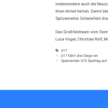
insbesondere auch die Neuzu
ihren Anteil hatten. Damit b
Spitzenreiter Schenefeld dra
Das Großfeldteam vom Sonntag
Luca Vogel, Christian Rolf, M
Schlagwörter
U17
U17 fährt drei Siege ein
Spannender U15 Spieltag auf