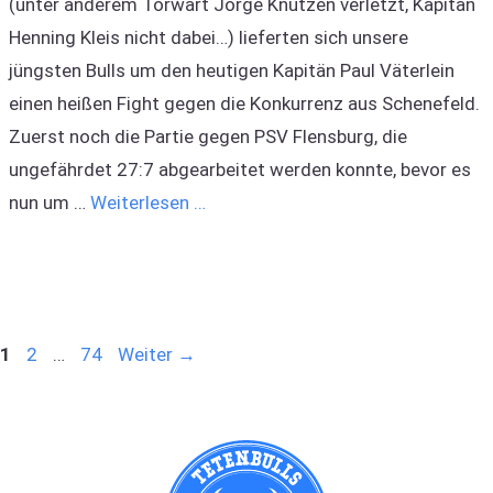
(unter anderem Torwart Jorge Knutzen verletzt, Kapitän
Henning Kleis nicht dabei…) lieferten sich unsere
jüngsten Bulls um den heutigen Kapitän Paul Väterlein
einen heißen Fight gegen die Konkurrenz aus Schenefeld.
Zuerst noch die Partie gegen PSV Flensburg, die
ungefährdet 27:7 abgearbeitet werden konnte, bevor es
nun um …
Weiterlesen …
Seite
Seite
Seite
1
2
…
74
Weiter
→