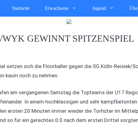
Startseite
Erwachsene
Jugend
Übe
/WYK GEWINNT SPITZENSPIEL
l setzen sich die Floorballer gegen die SG Kölln-Reisiek/Sc
nen kaum noch zu nehmen.
afen am vergangenen Samstag die Topteams der U17 Region
ufeinander. In einem hochklassigen und sehr kampfbetonten 
den ersten 20 Minuten immer wieder die Torhüter im Mittelpu
d so für ein gerechtes 0:0 nach dem ersten Drittel sorgten