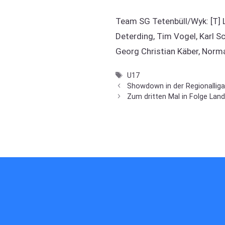
Team SG Tetenbüll/Wyk: [T] L
Deterding, Tim Vogel, Karl Sc
Georg Christian Käber, Nor
Schlagwörter
U17
Showdown in der Regionallig
Zum dritten Mal in Folge Lan