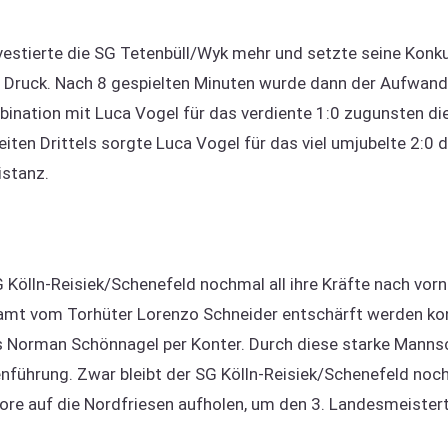
vestierte die SG Tetenbüll/Wyk mehr und setzte seine Konk
 Druck. Nach 8 gespielten Minuten wurde dann der Aufwand
ination mit Luca Vogel für das verdiente 1:0 zugunsten die
iten Drittels sorgte Luca Vogel für das viel umjubelte 2:0 
istanz.
SG Kölln-Reisiek/Schenefeld nochmal all ihre Kräfte nach vo
samt vom Torhüter Lorenzo Schneider entschärft werden kon
s Norman Schönnagel per Konter. Durch diese starke Mannsc
nführung. Zwar bleibt der SG Kölln-Reisiek/Schenefeld noch 
e auf die Nordfriesen aufholen, um den 3. Landesmeisterti