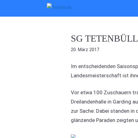
Zum
Inhalt
springen
SG TETENBÜLL
20. März 2017
Im entscheidenden Saisonspie
Landesmeisterschaft ist ih
Vor etwa 100 Zuschauern tr
Dreilandenhalle in Garding a
zur Sache: Dabei standen in 
glänzende Paraden zeigten un