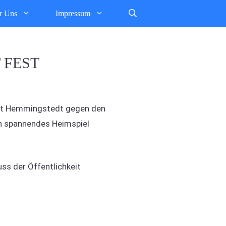
r Uns
Impressum
 FEST
it Hemmingstedt gegen den
in spannendes Heimspiel
ss der Öffentlichkeit