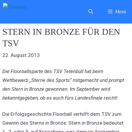
Zum
Menü
Inhalt
springen
STERN IN BRONZE FÜR DEN
TSV
22. August 2013
Die Floorballsparte des TSV Tetenbüll hat beim
Wettbewerb „Sterne des Sports“ mitgemacht und prompt
den Stern in Bronze gewonnen. Im September wird
bekanntgegeben, ob es auch fürs Landesfinale reicht!
Die Erfolgsgeschichte Floorball verhilft dem TSV zum
Gewinn des Sterns in Bronze: Stern in Bronze bedeutet
1., 2. oder 3. auf Kreisebene, was dann im September