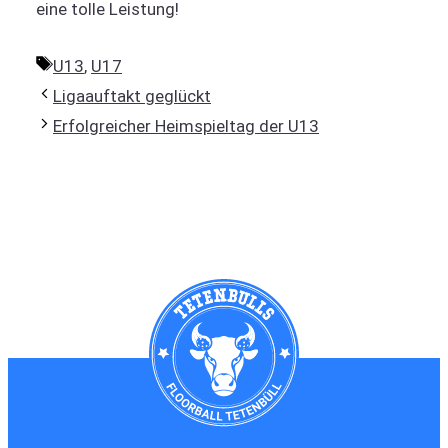
eine tolle Leistung!
Schlagwörter
U13
,
U17
Ligaauftakt geglückt
Erfolgreicher Heimspieltag der U13