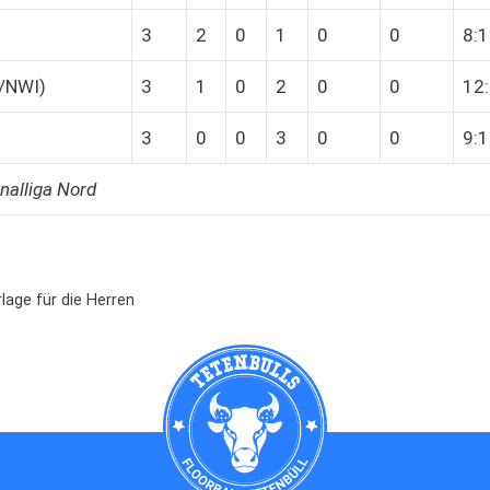
3
2
0
1
0
0
8:
K/NWI)
3
1
0
2
0
0
12
3
0
0
3
0
0
9:
nalliga Nord
lage für die Herren