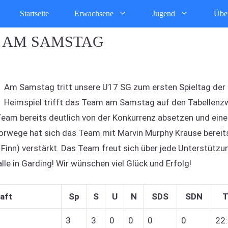
Startseite
Erwachsene
Jugend
Übe
L AM SAMSTAG
Am Samstag tritt unsere U17 SG zum ersten Spieltag der
Heimspiel trifft das Team am Samstag auf den Tabellenzw
eam bereits deutlich von der Konkurrenz absetzen und eine
rwege hat sich das Team mit Marvin Murphy Krause bereits
Finn) verstärkt. Das Team freut sich über jede Unterstützu
lle in Garding! Wir wünschen viel Glück und Erfolg!
aft
Sp
S
U
N
SDS
SDN
T
3
3
0
0
0
0
22