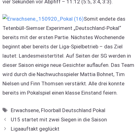
vier Sekunden vor Abpfiff – 11:12 (5:5, 3:4, 3:3).
Somit endete das
Tetenbüll-Siemser Experiment „Deutschland-Pokal“
bereits mit der ersten Partie. Nächstes Wochenende
beginnt aber bereits der Liga-Spielbetrieb – das Ziel
lautet: Landesmeistertitel. Auf Seiten der SG werden in
dieser Saison einige neue Gesichter auflaufen. Das Team
wird durch die Nachwuchsspieler Mattia Bohnet, Tim
Nielsen und Finn Thomsen verstärkt. Alle drei konnte
bereits im Pokalspiel einen klasse Einstand feiern.
Schlagwörter
Erwachsene
,
Floorball Deutschland Pokal
U15 startet mit zwei Siegen in die Saison
Ligaauftakt geglückt